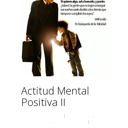
Actitud Mental
Positiva II
rosario prieto ramon
|
Aprendiendo
,
Descubrimiento
,
Talleres y Charlas
|
No
comment