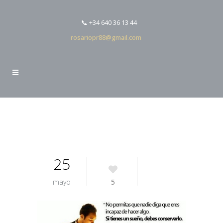
📞 +34 640 36 13 44
rosariopr88@gmail.com
25
mayo
5