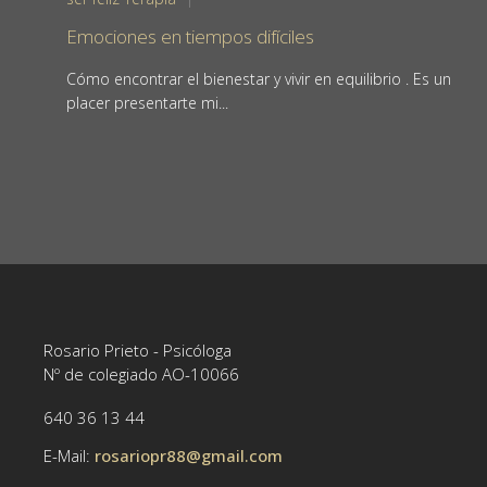
Emociones en tiempos difíciles
Cómo encontrar el bienestar y vivir en equilibrio . Es un
placer presentarte mi...
Rosario Prieto - Psicóloga
Nº de colegiado AO-10066
640 36 13 44
E-Mail:
rosariopr88@gmail.com