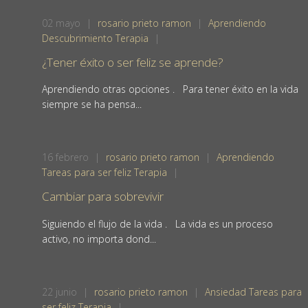
02
mayo
|
rosario prieto ramon
|
Aprendiendo
Descubrimiento
Terapia
|
¿Tener éxito o ser feliz se aprende?
Aprendiendo otras opciones . Para tener éxito en la vida
siempre se ha pensa...
16
febrero
|
rosario prieto ramon
|
Aprendiendo
Tareas para ser feliz
Terapia
|
Cambiar para sobrevivir
Siguiendo el flujo de la vida . La vida es un proceso
activo, no importa dond...
22
junio
|
rosario prieto ramon
|
Ansiedad
Tareas para
ser feliz
Terapia
|