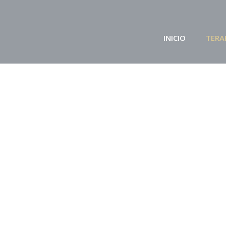
INICIO
TERA
rosario prieto ramon
|
Aprendiendo
,
Tareas para ser feliz
,
Terapia
Cambiar para sobrevivir