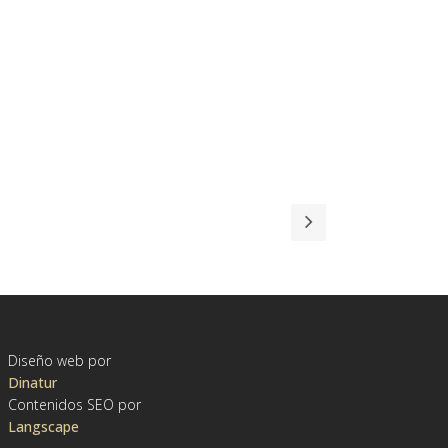
Diseño web por
Dinatur
Contenidos SEO por
Langscape