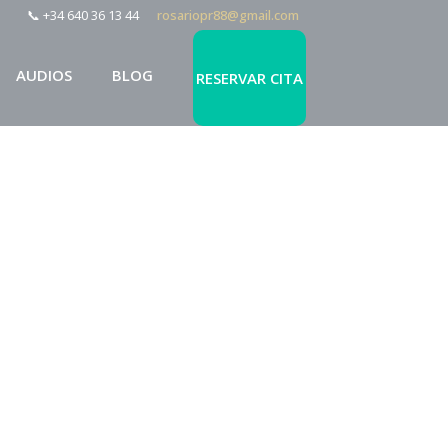
📞 +34 640 36 13 44
rosariopr88@gmail.com
AUDIOS
BLOG
RESERVAR CITA
 prieto ramon
|
Tareas para ser
rapia
|
No comment