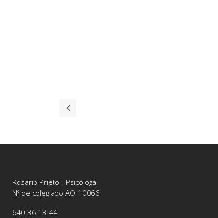
READ MORE
23
31
enero
Rosario Prieto - Psicóloga
Nº de colegiado AO-10066
640 36 13 44