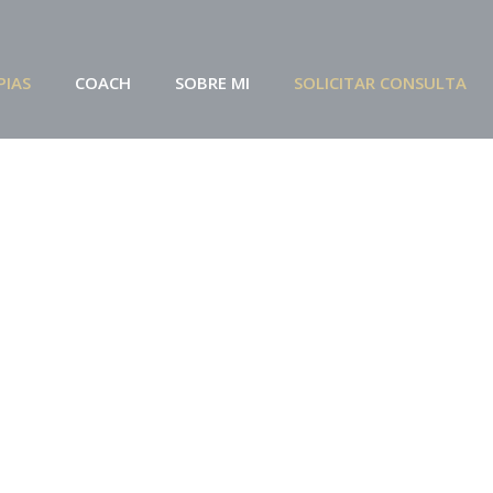
PIAS
COACH
SOBRE MI
SOLICITAR CONSULTA
rosario
feliz
,
Te