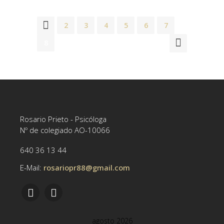
1
2
3
4
5
6
7
8
Rosario Prieto - Psicóloga
Nº de colegiado AO-10066
640 36 13 44
E-Mail:
rosariopr88@gmail.com
agosto 2026