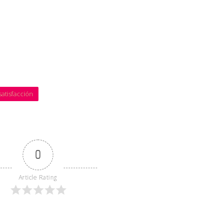
cuando algo nos va mal en un ámbito concreto, valoramos todo lo 
, no nos paramos a pensar que en el resto de nuestra vida nos va bas
 a un área concreta que necesita de nuestra atención, y que no de
satisfacción
0
Article Rating