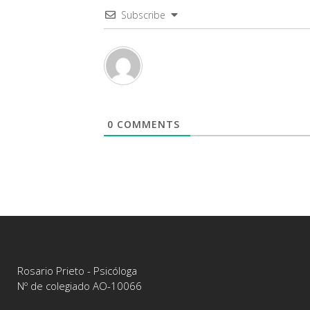
Subscribe
0
COMMENTS
Rosario Prieto - Psicóloga
Nº de colegiado AO-10066