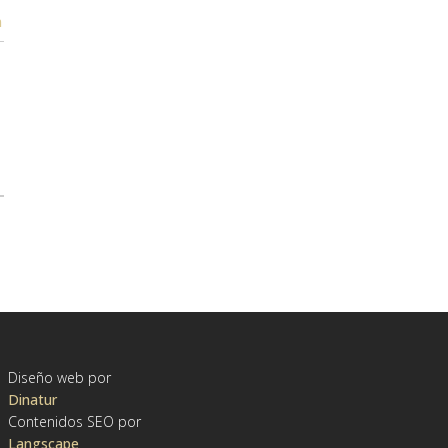
n
Diseño web por
Dinatur
Contenidos SEO por
Langscape